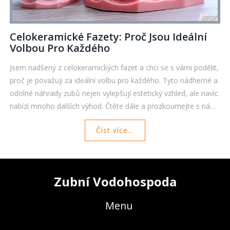
Celokeramické Fazety: Proč Jsou Ideální
Volbou Pro Každého
Jsem nadšený z celokeramických fazet a chci se s vámi podělit,
proč je považuji za ideální volbu pro každého. Tyto nádherné a
odolné náhrady zubů nejen vylepšují estetický vzhled, ale navíc
nabízí mnoho dalších výhod. Čtěte dále a prozkoumejte s námi
svět celokeramických fazet, budete překvapeni!
Číst více...
Zubní Vodohospoda
Menu