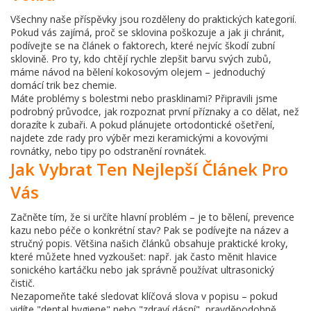
Všechny naše příspěvky jsou rozděleny do praktických kategorií.
Pokud vás zajímá, proč se sklovina poškozuje a jak ji chránit,
podívejte se na článek o faktorech, které nejvíc škodí zubní
sklovině. Pro ty, kdo chtějí rychle zlepšit barvu svých zubů,
máme návod na bělení kokosovým olejem – jednoduchý
domácí trik bez chemie.
Máte problémy s bolestmi nebo prasklinami? Připravili jsme
podrobný průvodce, jak rozpoznat první příznaky a co dělat, než
dorazíte k zubaři. A pokud plánujete ortodontické ošetření,
najdete zde rady pro výběr mezi keramickými a kovovými
rovnátky, nebo tipy po odstranění rovnátek.
Jak Vybrat Ten Nejlepší Článek Pro
Vás
Začněte tím, že si určíte hlavní problém – je to bělení, prevence
kazu nebo péče o konkrétní stav? Pak se podívejte na název a
stručný popis. Většina našich článků obsahuje praktické kroky,
které můžete hned vyzkoušet: např. jak často měnit hlavice
sonického kartáčku nebo jak správně používat ultrasonický
čistič.
Nezapomeňte také sledovat klíčová slova v popisu – pokud
vidíte "dental hygiene" nebo "zdraví dásní", pravděpodobně