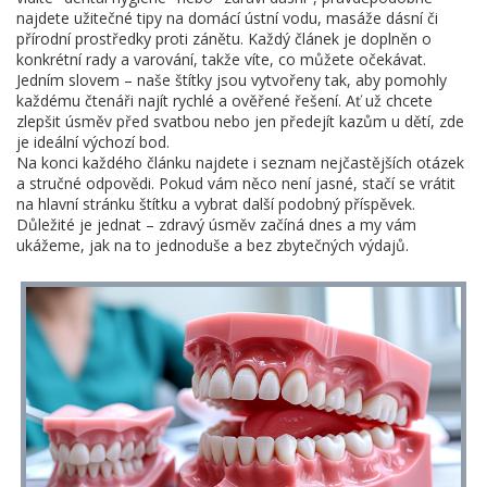
najdete užitečné tipy na domácí ústní vodu, masáže dásní či
přírodní prostředky proti zánětu. Každý článek je doplněn o
konkrétní rady a varování, takže víte, co můžete očekávat.
Jedním slovem – naše štítky jsou vytvořeny tak, aby pomohly
každému čtenáři najít rychlé a ověřené řešení. Ať už chcete
zlepšit úsměv před svatbou nebo jen předejít kazům u dětí, zde
je ideální výchozí bod.
Na konci každého článku najdete i seznam nejčastějších otázek
a stručné odpovědi. Pokud vám něco není jasné, stačí se vrátit
na hlavní stránku štítku a vybrat další podobný příspěvek.
Důležité je jednat – zdravý úsměv začíná dnes a my vám
ukážeme, jak na to jednoduše a bez zbytečných výdajů.