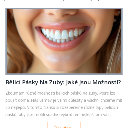
Bělicí Pásky Na Zuby: Jaké Jsou Možnosti?
Zkoumám různé možnosti bělicích pásků na zuby, které lze
použít doma. Náš úsměv je velmi důležitý a všichni chceme mít
co nejlepší. V tomto článku si rozebereme různé typy bělicích
pásků, aby jste mohli snadno vybrat ten nejlepší pro vás.
Přijděte se se mnou podívat na svět domácího bělení zubů.
Číst více...