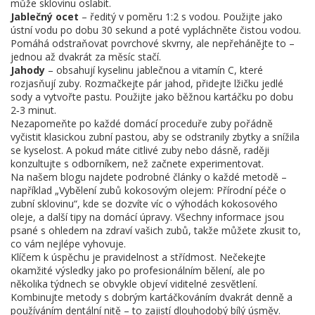
může sklovinu oslabit.
Jablečný ocet
– ředitý v poměru 1:2 s vodou. Použijte jako
ústní vodu po dobu 30 sekund a poté vypláchněte čistou vodou.
Pomáhá odstraňovat povrchové skvrny, ale nepřehánějte to –
jednou až dvakrát za měsíc stačí.
Jahody
– obsahují kyselinu jablečnou a vitamín C, které
rozjasňují zuby. Rozmačkejte pár jahod, přidejte lžičku jedlé
sody a vytvořte pastu. Použijte jako běžnou kartáčku po dobu
2‑3 minut.
Nezapomeňte po každé domácí proceduře zuby pořádně
vyčistit klasickou zubní pastou, aby se odstranily zbytky a snížila
se kyselost. A pokud máte citlivé zuby nebo dásně, raději
konzultujte s odborníkem, než začnete experimentovat.
Na našem blogu najdete podrobné články o každé metodě –
například „Vybělení zubů kokosovým olejem: Přírodní péče o
zubní sklovinu“, kde se dozvíte víc o výhodách kokosového
oleje, a další tipy na domácí úpravy. Všechny informace jsou
psané s ohledem na zdraví vašich zubů, takže můžete zkusit to,
co vám nejlépe vyhovuje.
Klíčem k úspěchu je pravidelnost a střídmost. Nečekejte
okamžité výsledky jako po profesionálním bělení, ale po
několika týdnech se obvykle objeví viditelné zesvětlení.
Kombinujte metody s dobrým kartáčkováním dvakrát denně a
používáním dentální nitě – to zajistí dlouhodobý bílý úsměv.