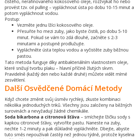
čistého, nerafinovaného kokosového oleje, rozžvýkat ho nebo
provést tzv. oil pulling – vypláchnout ústa po dobu 10‑15 minut a
potom vypláchnout vodou.
Postup:
Vezměte jednu lžíci kokosového oleje.
Přesuňte ho mezi zuby, jako byste čistili, po dobu 5‑10
minut. Pokud se vám to zdá dlouhé, začněte s 2‑3
minutami a postupně prodlužujte.
Vypláchněte ústa teplou vodou a vyčistěte zuby běžnou
pastou.
Tato metoda funguje díky antibakteriálním vlastnostem oleje,
které snižují tvorbu plaku – hlavní příčině žlutých skvrn.
Pravidelně (každý den nebo každé druhé) můžete vidět mírné
zesvětlení.
Další Osvědčené Domácí Metody
Když chcete změnit svůj úsměv rychleji, zkuste kombinaci
několika jednoduchých triků. Všechny jsou založeny na běžných
surovinách a nevyžadují žádné chemikálie.
Soda bikarbona a citronová šťáva
– smíchejte lžičku sody s
kapkou citronové šťávy, vytvoříte pastu. Naneste na zuby,
nechte 1‑2 minuty a pak důkladně vypláchněte. Dbejte, abyste
tuto směs nepoužívali častěji než jednou týdně, protože kyselina