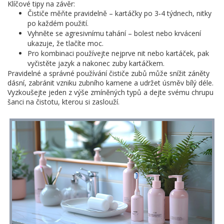
Klíčové tipy na závěr:
Čističe měňte pravidelně – kartáčky po 3‑4 týdnech, nitky
po každém použití.
Vyhněte se agresivnímu tahání – bolest nebo krvácení
ukazuje, že tlačíte moc.
Pro kombinaci používejte nejprve nit nebo kartáček, pak
vyčistěte jazyk a nakonec zuby kartáčkem.
Pravidelné a správné používání čističe zubů může snížit záněty
dásní, zabránit vzniku zubního kamene a udržet úsměv bílý déle.
Vyzkoušejte jeden z výše zmíněných typů a dejte svému chrupu
šanci na čistotu, kterou si zaslouží.