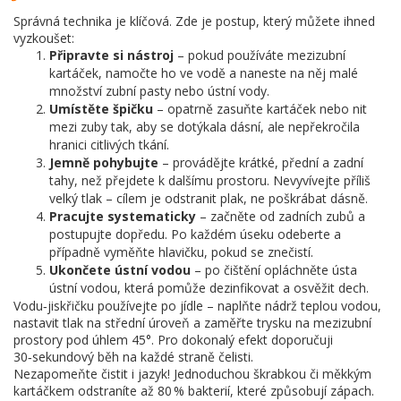
Správná technika je klíčová. Zde je postup, který můžete ihned
vyzkoušet:
Připravte si nástroj
– pokud používáte mezizubní
kartáček, namočte ho ve vodě a naneste na něj malé
množství zubní pasty nebo ústní vody.
Umístěte špičku
– opatrně zasuňte kartáček nebo nit
mezi zuby tak, aby se dotýkala dásní, ale nepřekročila
hranici citlivých tkání.
Jemně pohybujte
– provádějte krátké, přední a zadní
tahy, než přejdete k dalšímu prostoru. Nevyvívejte příliš
velký tlak – cílem je odstranit plak, ne poškrábat dásně.
Pracujte systematicky
– začněte od zadních zubů a
postupujte dopředu. Po každém úseku odeberte a
případně vyměňte hlavičku, pokud se znečistí.
Ukončete ústní vodou
– po čištění opláchněte ústa
ústní vodou, která pomůže dezinfikovat a osvěžit dech.
Vodu‑jiskřičku používejte po jídle – naplňte nádrž teplou vodou,
nastavit tlak na střední úroveň a zaměřte trysku na mezizubní
prostory pod úhlem 45°. Pro dokonalý efekt doporučuji
30‑sekundový běh na každé straně čelisti.
Nezapomeňte čistit i jazyk! Jednoduchou škrabkou či měkkým
kartáčkem odstraníte až 80 % bakterií, které způsobují zápach.