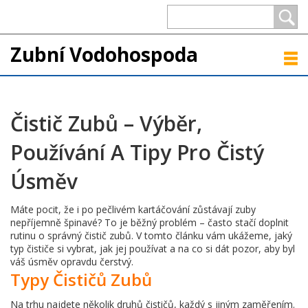
Zubní Vodohospoda
Čistič Zubů – Výběr,
Používání A Tipy Pro Čistý
Úsměv
Máte pocit, že i po pečlivém kartáčování zůstávají zuby
nepříjemně špinavé? To je běžný problém – často stačí doplnit
rutinu o správný čistič zubů. V tomto článku vám ukážeme, jaký
typ čističe si vybrat, jak jej používat a na co si dát pozor, aby byl
váš úsměv opravdu čerstvý.
Typy Čističů Zubů
Na trhu najdete několik druhů čističů, každý s jiným zaměřením.