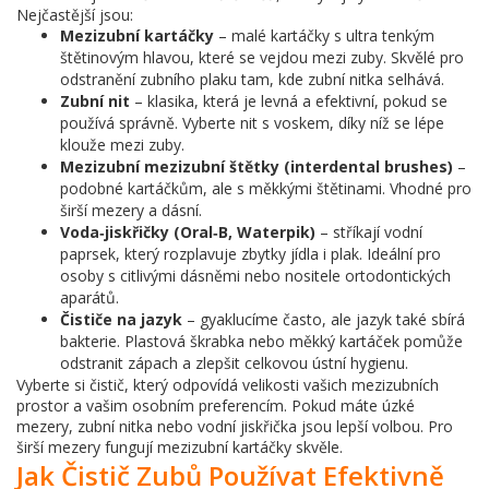
Nejčastější jsou:
Mezizubní kartáčky
– malé kartáčky s ultra tenkým
štětinovým hlavou, které se vejdou mezi zuby. Skvělé pro
odstranění zubního plaku tam, kde zubní nitka selhává.
Zubní nit
– klasika, která je levná a efektivní, pokud se
používá správně. Vyberte nit s voskem, díky níž se lépe
klouže mezi zuby.
Mezizubní mezizubní štětky (interdental brushes)
–
podobné kartáčkům, ale s měkkými štětinami. Vhodné pro
širší mezery a dásní.
Voda‑jiskřičky (Oral‑B, Waterpik)
– stříkají vodní
paprsek, který rozplavuje zbytky jídla i plak. Ideální pro
osoby s citlivými dásněmi nebo nositele ortodontických
aparátů.
Čističe na jazyk
– gyaklucíme často, ale jazyk také sbírá
bakterie. Plastová škrabka nebo měkký kartáček pomůže
odstranit zápach a zlepšit celkovou ústní hygienu.
Vyberte si čistič, který odpovídá velikosti vašich mezizubních
prostor a vašim osobním preferencím. Pokud máte úzké
mezery, zubní nitka nebo vodní jiskřička jsou lepší volbou. Pro
širší mezery fungují mezizubní kartáčky skvěle.
Jak Čistič Zubů Používat Efektivně