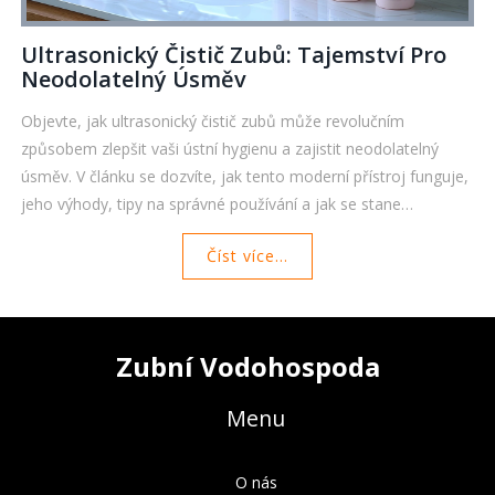
Ultrasonický Čistič Zubů: Tajemství Pro
Neodolatelný Úsměv
Objevte, jak ultrasonický čistič zubů může revolučním
způsobem zlepšit vaši ústní hygienu a zajistit neodolatelný
úsměv. V článku se dozvíte, jak tento moderní přístroj funguje,
jeho výhody, tipy na správné používání a jak se stane
nenahraditelnou součástí vaší každodenní rutiny. Péče o zuby
Číst více...
nebyla nikdy snazší ani efektivnější.
Zubní Vodohospoda
Menu
O nás